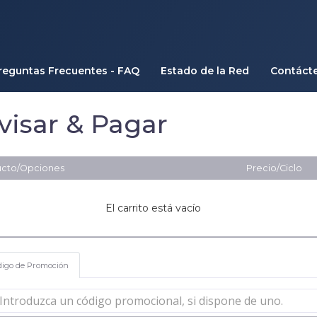
reguntas Frecuentes - FAQ
Estado de la Red
Contáct
visar & Pagar
cto/Opciones
Precio/Ciclo
El carrito está vacío
digo de Promoción