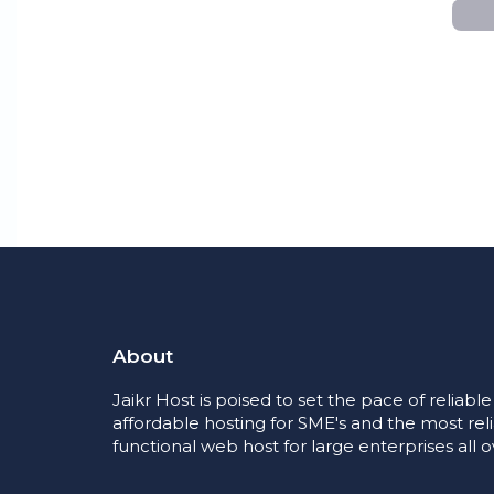
About
Jaikr Host is poised to set the pace of reliabl
affordable hosting for SME's and the most rel
functional web host for large enterprises all o