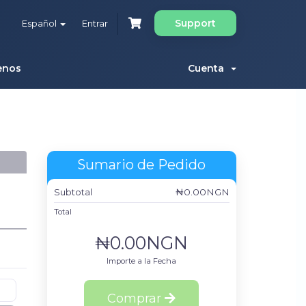
Support
Español
Entrar
enos
Cuenta
Sumario de Pedido
Subtotal
₦0.00NGN
Total
₦0.00NGN
Importe a la Fecha
Comprar