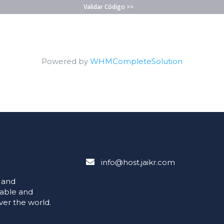
Validar Código >>
Powered by
WHMCompleteSolution
info@host.jaikr.com
e and
iable and
ver the world.