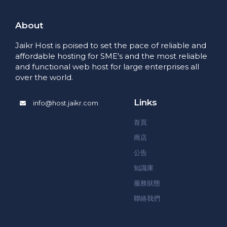
About
Jaikr Host is poised to set the pace of reliable and
affordable hosting for SME's and the most reliable
and functional web host for large enterprises all
over the world.
Links
info@host.jaikr.com
首頁
商店
公告
知識庫
服務狀態
聯絡我們