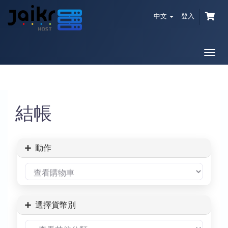
中文
登入
切
換
導
覽
結帳
動作
選擇貨幣別