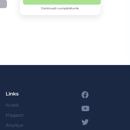
Continuați cumpărăturile
Links
Acasă
Magazin
Anunțuri