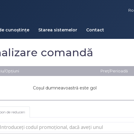
R
de cunoștințe
Starea sistemelor
Contact
nalizare comandă
iu/Opțiuni
Preț/Perioadă
Coșul dumneavoastră este gol
pon de reduceri