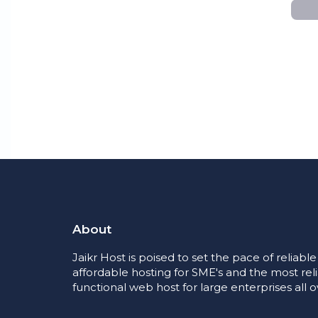
About
Jaikr Host is poised to set the pace of reliabl
affordable hosting for SME's and the most rel
functional web host for large enterprises all o