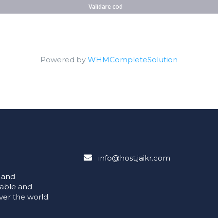
Validare cod
Powered by
WHMCompleteSolution
info@host.jaikr.com
e and
iable and
ver the world.