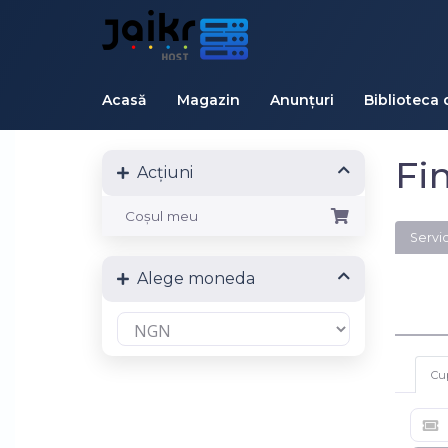
Acasă
Magazin
Anunțuri
Biblioteca 
Fi
Acțiuni
Coșul meu
Servic
Alege moneda
Cu