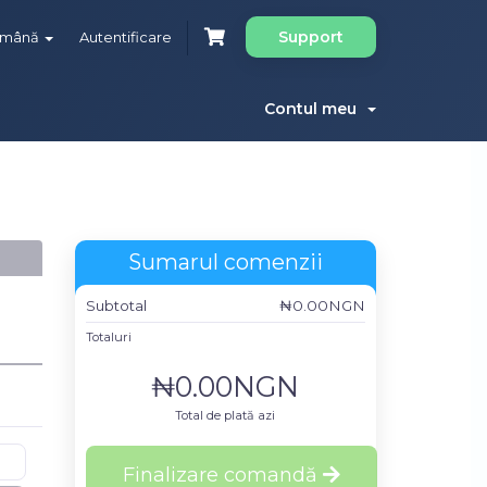
Support
omână
Autentificare
Contul meu
Sumarul comenzii
Subtotal
₦0.00NGN
Totaluri
₦0.00NGN
Total de plată azi
Finalizare comandă