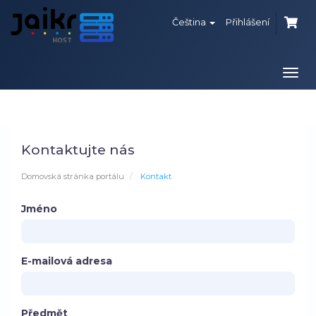
Čeština
Přihlášení
Přep
navi
Kontaktujte nás
Domovská stránka portálu
Kontakt
Jméno
E-mailová adresa
Předmět