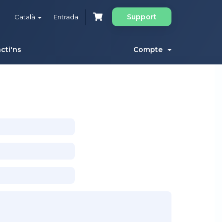
Support
Català
Entrada
cti'ns
Compte