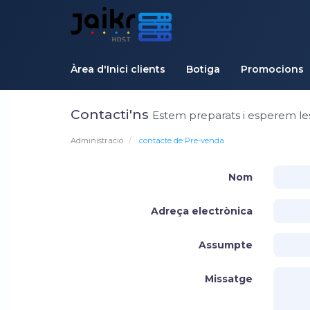
Àrea d'Inici clients
Botiga
Promocions
Contacti'ns
Estem preparats i esperem le
Administració
contacte de Pre-venda
Nom
Adreça electrònica
Assumpte
Missatge